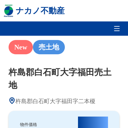
ナカノ不動産
New
売土地
杵島郡白石町大字福田売土
地
杵島郡白石町大字福田字二本榎
220万円
物件価格