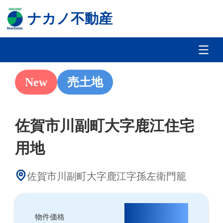
ナカノ不動産
New
売土地
佐賀市川副町大字鹿江住宅
用地
佐賀市川副町大字鹿江字孫左衛門籠
1,000万円
物件価格