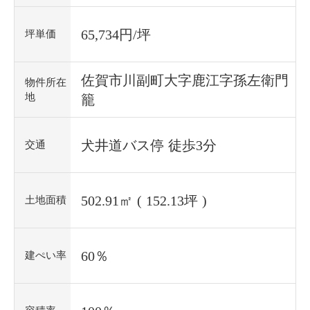
65,734円/坪
坪単価
佐賀市川副町大字鹿江字孫左衛門
物件所在
地
籠
犬井道バス停 徒歩3分
交通
502.91㎡ ( 152.13坪 )
土地面積
60％
建ぺい率